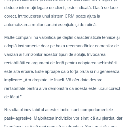
deduce informații legate de clienți, este indicată. Dacă se face
corect, introducerea unui sistem CRM poate ajuta la
automatizarea multor sarcini esențiale și de rutină.
Multe companii nu valorifică pe deplin caracteristicile tehnice și
adoptă instrumente doar pe baza recomandărilor oamenilor de
vânzări ai furnizorilor acestor tipuri de soluții. Invocarea
rentabilității ca argument de forță pentru adoptarea schimbării
este altă eroare. Este aproape ca o forță brută și nu generează
implicare: „Am dreptate, te înșeli. Vă ofer date despre
rentabilitate pentru a vă demonstra că acesta este lucrul corect
de făcut ”.
Rezultatul inevitabil al acestei tactici sunt comportamentele
pasiv-agresive. Majoritatea indivizilor vor simți că au pierdut, dar
în adâncul lor încă mai cred că au dreptate. Sau, mai rău, vor