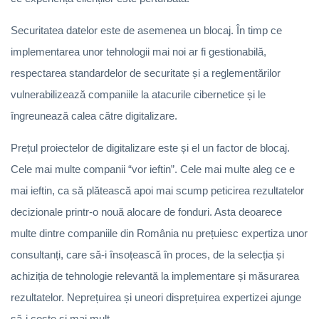
Securitatea datelor este de asemenea un blocaj. În timp ce
implementarea unor tehnologii mai noi ar fi gestionabilă,
respectarea standardelor de securitate și a reglementărilor
vulnerabilizează companiile la atacurile cibernetice și le
îngreunează calea către digitalizare.
Prețul proiectelor de digitalizare este și el un factor de blocaj.
Cele mai multe companii “vor ieftin”. Cele mai multe aleg ce e
mai ieftin, ca să plătească apoi mai scump peticirea rezultatelor
decizionale printr-o nouă alocare de fonduri. Asta deoarece
multe dintre companiile din România nu prețuiesc expertiza unor
consultanți, care să-i însoțească în proces, de la selecția și
achiziția de tehnologie relevantă la implementare și măsurarea
rezultatelor. Neprețuirea și uneori disprețuirea expertizei ajunge
să-i coste și mai mult.