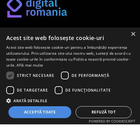
×
Găsește-ți metoda potrivită de digitalizare pe platforma
Acest site web folosește cookie-uri
noastră.
Acest site web folosește cookie-uri pentru a îmbunătăți experiența
utilizatorului. Prin utilizarea site-ului nostru web, sunteți de acord cu
toate cookie-urile în conformitate cu Politica noastră privind cookie-
urile.
Află mai multe
Newsletter
STRICT NECESARE
DE PERFORMANȚĂ
Înregistrează-te pentru a afla primul despre cele mai noi
DE TARGETARE
DE FUNCŢIONALITATE
metode de digitalizare pe piața internă.
ARATĂ DETALIILE
ACCEPTĂ TOATE
REFUZĂ TOT
ÎNREGISTREAZĂ-TE
POWERED BY COOKIESCRIPT
Copyright ©
2026 All rights reserved | Digital Romania