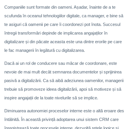
Companiile sunt formate din oameni. Așadar, înainte de a te
scufunda în oceanul tehnologiilor digitale, ca manager, e bine să
te asiguri că oamenii pe care îi coordonezi pot înota. Succesul
întregii transformări depinde de implicarea angajaților în
digitalizare și din păcate aceasta este una dintre erorile pe care
le fac managerii în legătură cu digitalizarea.
Dacă ai un rol de conducere sau măcar de coordonare, este
nevoie de mai mult decât semnarea documentelor și sprijinirea
pasivă a digitalizării. Ca să aibă adeziunea oamenilor, managerii
trebuie să promoveze ideea digitalizării, apoi să motiveze și să
inspire angajații de la toate nivelurile să se implice.
Diminuarea autonomiei proceselor interne este o altă eroare des
întâlnită. În această privință adoptarea unui sistem CRM care
înregistrează toate procesele interne, dezvoltă rețele logice și