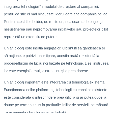
integrarea tehnologiei în modelul de creștere al companiei,
pentru că știe el mai bine, este liderul care ține compania pe loc.
Pentru acest tip de lider, de multe ori, nealocarea de buget și
nesusținerea sau nepromovarea inițiativelor sau proiectelor pilot
reprezintă un exercițiu de putere.
Un alt blocaj este inerția angajaților. Obișnuiți să gândească și
să acționeze potrivit unor tipare, aceștia arată rezistență la
procese/fluxuri de lucru noi bazate pe tehnologie. Deși instruirea
lor este esențială, mulți dintre ei nu și-o prea doresc.
Un alt blocaj important este integrarea cu tehnologia existentă.
Funcționarea noilor platforme și tehnologii cu canalele existente
este considerată o întreprindere prea dificilă și ar putea duce la
daune pe termen scurt în profiturile liniilor de servicii, pe măsură
ce experiența clienților este perturbată.