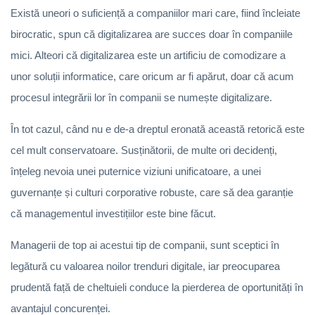
Există uneori o suficiență a companiilor mari care, fiind încleiate
birocratic, spun că digitalizarea are succes doar în companiile
mici. Alteori că digitalizarea este un artificiu de comodizare a
unor soluții informatice, care oricum ar fi apărut, doar că acum
procesul integrării lor în companii se numește digitalizare.
În tot cazul, când nu e de-a dreptul eronată această retorică este
cel mult conservatoare. Susținătorii, de multe ori decidenți,
înțeleg nevoia unei puternice viziuni unificatoare, a unei
guvernanțe și culturi corporative robuste, care să dea garanție
că managementul investițiilor este bine făcut.
Managerii de top ai acestui tip de companii, sunt sceptici în
legătură cu valoarea noilor trenduri digitale, iar preocuparea
prudentă față de cheltuieli conduce la pierderea de oportunități în
avantajul concurenței.