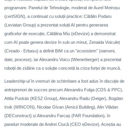
programare. Panelul de Tehnologie, moderat de Aurel Meiroșu
(certSIGN), a continuat cu soluții practice: Cătălin Podaru
(Leviatan Group) a prezentat soluții AI pentru generarea
graficelor de execuție, Cătălina Miu (eDevize) a demonstrat
cum AI poate genera devize în sub un minut, Zenaida Voiculeț
(Creado - Erbasu) a definit BIM ca un "ecosistem" (oameni,
date, procese), iar Alexandru Voicu (Wienerberger) a prezentat
roboții de zidărie ca o soluție concretă la criza forței de muncă.
Leadership-ul în vremuri de schimbare a fost adus în discuție de
antreprenori de succes precum Alexandru Fulga (CDS & PPC),
Attila Puskás (KESZ Group), Alexandru Radu (Geiger), Bogdan
Irsik (WINCON), Nicolae Gîvan (Amicii Building), Alin Vlădan
(DEConstruct) și Alexandru Farcaș (FAR Foundation), în
paneluri moderate de Andrei Ciucă (CEO eDevize). Aceștia au