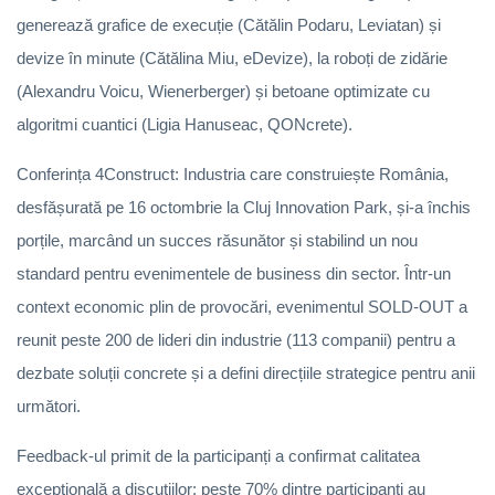
generează grafice de execuție (Cătălin Podaru, Leviatan) și
devize în minute (Cătălina Miu, eDevize), la roboți de zidărie
(Alexandru Voicu, Wienerberger) și betoane optimizate cu
algoritmi cuantici (Ligia Hanuseac, QONcrete).
Conferința 4Construct: Industria care construiește România,
desfășurată pe 16 octombrie la Cluj Innovation Park, și-a închis
porțile, marcând un succes răsunător și stabilind un nou
standard pentru evenimentele de business din sector. Într-un
context economic plin de provocări, evenimentul SOLD-OUT a
reunit peste 200 de lideri din industrie (113 companii) pentru a
dezbate soluții concrete și a defini direcțiile strategice pentru anii
următori.
Feedback-ul primit de la participanți a confirmat calitatea
excepțională a discuțiilor: peste 70% dintre participanți au