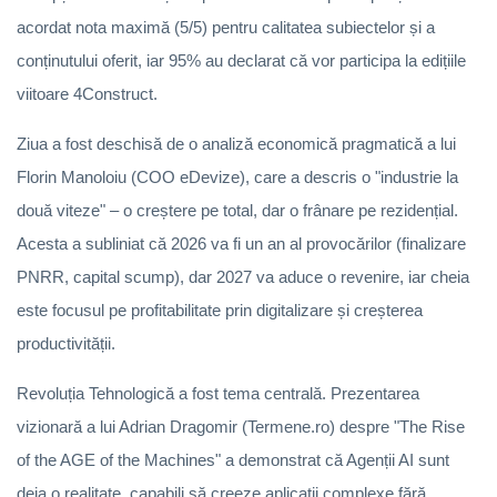
acordat nota maximă (5/5) pentru calitatea subiectelor și a
conținutului oferit, iar 95% au declarat că vor participa la edițiile
viitoare 4Construct.
Ziua a fost deschisă de o analiză economică pragmatică a lui
Florin Manoloiu (COO eDevize), care a descris o "industrie la
două viteze" – o creștere pe total, dar o frânare pe rezidențial.
Acesta a subliniat că 2026 va fi un an al provocărilor (finalizare
PNRR, capital scump), dar 2027 va aduce o revenire, iar cheia
este focusul pe profitabilitate prin digitalizare și creșterea
productivității.
Revoluția Tehnologică a fost tema centrală. Prezentarea
vizionară a lui Adrian Dragomir (Termene.ro) despre "The Rise
of the AGE of the Machines" a demonstrat că Agenții AI sunt
deja o realitate, capabili să creeze aplicații complexe fără