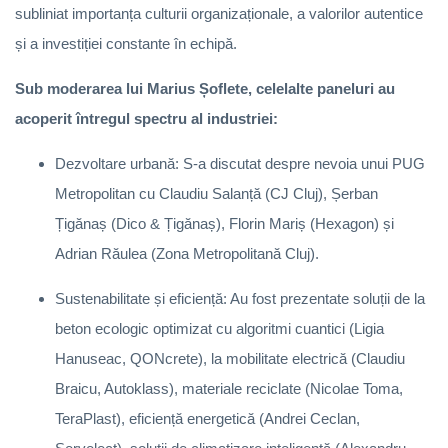
subliniat importanța culturii organizaționale, a valorilor autentice
și a investiției constante în echipă.
Sub moderarea lui Marius Șoflete, celelalte paneluri au
acoperit întregul spectru al industriei:
Dezvoltare urbană: S-a discutat despre nevoia unui PUG
Metropolitan cu Claudiu Salanță (CJ Cluj), Șerban
Țigănaș (Dico & Țigănaș), Florin Mariș (Hexagon) și
Adrian Răulea (Zona Metropolitană Cluj).
Sustenabilitate și eficiență: Au fost prezentate soluții de la
beton ecologic optimizat cu algoritmi cuantici (Ligia
Hanuseac, QONcrete), la mobilitate electrică (Claudiu
Braicu, Autoklass), materiale reciclate (Nicolae Toma,
TeraPlast), eficiență energetică (Andrei Ceclan,