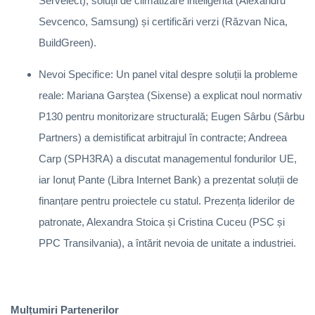
Servelect), soluții de climatizare inteligentă (Alexandru
Sevcenco, Samsung) și certificări verzi (Răzvan Nica,
BuildGreen).
Nevoi Specifice: Un panel vital despre soluții la probleme
reale: Mariana Garștea (Sixense) a explicat noul normativ
P130 pentru monitorizare structurală; Eugen Sârbu (Sârbu
Partners) a demistificat arbitrajul în contracte; Andreea
Carp (SPH3RA) a discutat managementul fondurilor UE,
iar Ionuț Pante (Libra Internet Bank) a prezentat soluții de
finanțare pentru proiectele cu statul. Prezența liderilor de
patronate, Alexandra Stoica și Cristina Cuceu (PSC și
PPC Transilvania), a întărit nevoia de unitate a industriei.
Mulțumiri Partenerilor