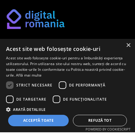
×
Găsește-ți metoda potrivită de digitalizare pe platforma
Acest site web folosește cookie-uri
noastră.
Acest site web folosește cookie-uri pentru a îmbunătăți experiența
utilizatorului. Prin utilizarea site-ului nostru web, sunteți de acord cu
toate cookie-urile în conformitate cu Politica noastră privind cookie-
urile.
Află mai multe
Newsletter
STRICT NECESARE
DE PERFORMANȚĂ
Înregistrează-te pentru a afla primul despre cele mai noi
DE TARGETARE
DE FUNCŢIONALITATE
metode de digitalizare pe piața internă.
ARATĂ DETALIILE
ACCEPTĂ TOATE
REFUZĂ TOT
ÎNREGISTREAZĂ-TE
POWERED BY COOKIESCRIPT