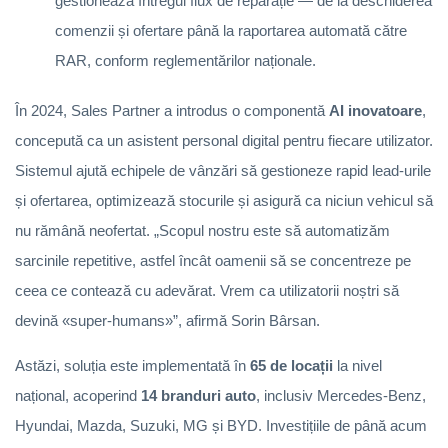
gestionează întregul flux de reparație — de la deschiderea
comenzii și ofertare până la raportarea automată către
RAR, conform reglementărilor naționale.
În 2024, Sales Partner a introdus o componentă
AI inovatoare
,
concepută ca un asistent personal digital pentru fiecare utilizator.
Sistemul ajută echipele de vânzări să gestioneze rapid lead-urile
și ofertarea, optimizează stocurile și asigură ca niciun vehicul să
nu rămână neofertat. „Scopul nostru este să automatizăm
sarcinile repetitive, astfel încât oamenii să se concentreze pe
ceea ce contează cu adevărat. Vrem ca utilizatorii noștri să
devină «super-humans»”, afirmă Sorin Bârsan.
Astăzi, soluția este implementată în
65 de locații
la nivel
național, acoperind
14 branduri auto
, inclusiv Mercedes-Benz,
Hyundai, Mazda, Suzuki, MG și BYD. Investițiile de până acum