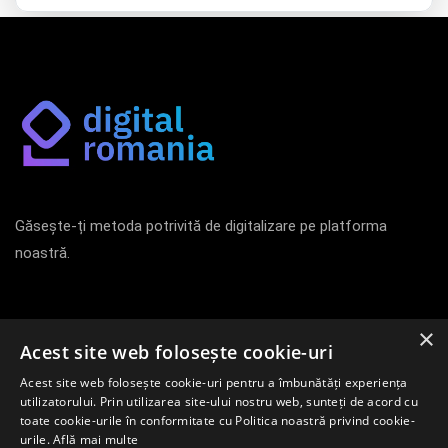
Găsește-ți metoda potrivită de digitalizare pe platforma
noastră.
Newsletter
×
Acest site web folosește cookie-uri
Acest site web folosește cookie-uri pentru a îmbunătăți experiența
Înregistrează-te pentru a afla primul despre cele mai noi
utilizatorului. Prin utilizarea site-ului nostru web, sunteți de acord cu
metode de digitalizare pe piața internă.
toate cookie-urile în conformitate cu Politica noastră privind cookie-
urile.
Află mai multe