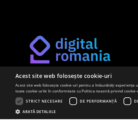
Acest site web folosește cookie-uri
Găsește-ți metoda potrivită de digitalizare pe platfor
Acest site web folosește cookie-uri pentru a îmbunătăți experiența uti
toate cookie-urile în conformitate cu Politica noastră privind cookie-
STRICT NECESARE
DE PERFORMANȚĂ
D
ARATĂ DETALIILE
Copyright ©
2026 All rights reserved | Digital Romani