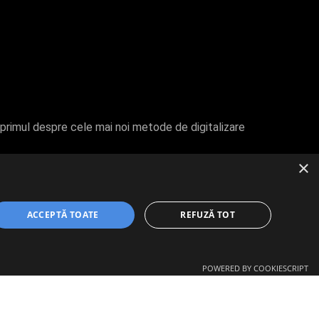
 primul despre cele mai noi metode de digitalizare
×
ACCEPTĂ TOATE
REFUZĂ TOT
POWERED BY COOKIESCRIPT
TERMENI ȘI CONDIȚII
CONTACT