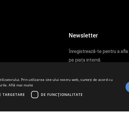
Newsletter
Înregistrează-te pentru a afla
pe piața internă.
ÎNREGISTREAZĂ-TE
ma noastră.
lizatorului. Prin utilizarea site-ului nostru web, sunteți de acord cu
urile.
Află mai multe
E TARGETARE
DE FUNCŢIONALITATE
a