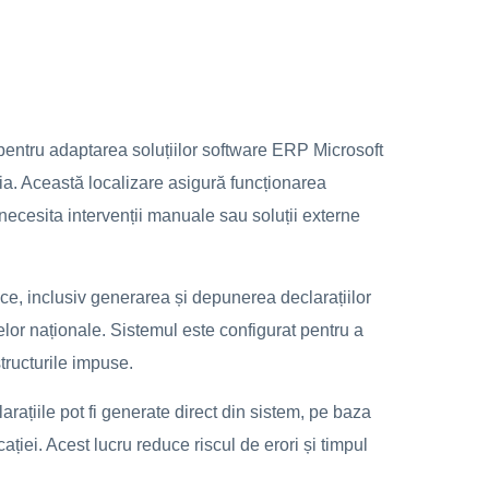
pentru adaptarea soluțiilor software ERP Microsoft
ia. Această localizare asigură funcționarea
 necesita intervenții manuale sau soluții externe
ice, inclusiv generarea și depunerea declarațiilor
elor naționale. Sistemul este configurat pentru a
 structurile impuse.
rațiile pot fi generate direct din sistem, pe baza
cației. Acest lucru reduce riscul de erori și timpul