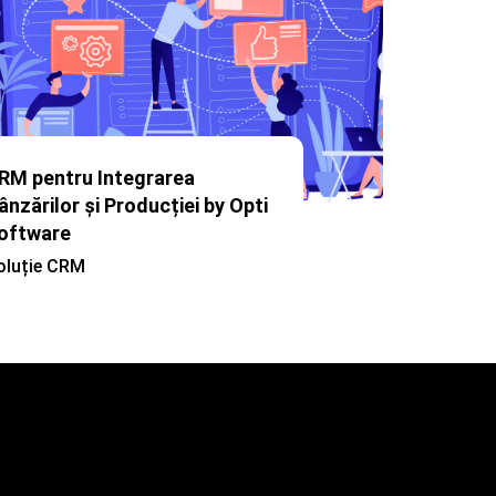
AI Sales
RM pentru Integrarea
AI Sales e
ânzărilor și Producției by Opti
care tran
oftware
vechi (le
oluție CRM
inteligent