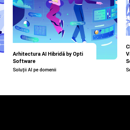
C
Arhitectura AI Hibridă by Opti
V
Software
S
Soluții AI pe domenii
S