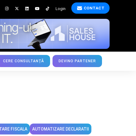
CONTACT
Login
CERE CONSULTANȚĂ
DEVINO PARTENER
TARE FISCALA
AUTOMATIZARE DECLARATII