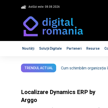
Astăzi este: 08.08.2026
Noutăți
Soluții Digitale
Parteneri
Resurse
C
Cum schimbăm organizația în
TRENDUL ACTUAL
Localizare Dynamics ERP by
Arggo