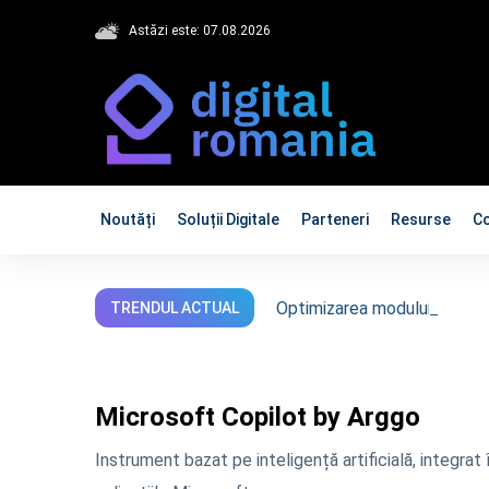
Astăzi este: 07.08.2026
Noutăți
Soluții Digitale
Parteneri
Resurse
C
Optimizarea modului de lucru
TRENDUL ACTUAL
Microsoft Copilot by Arggo
Instrument bazat pe inteligență artificială, integrat 