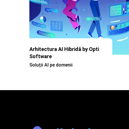
CRM pentru Integrarea
Vânzărilor și Producției by Opti
Software
Soluție CRM