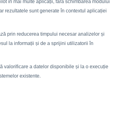
ilot în mai multe aplicații, fără schimbarea modului
ar rezultatele sunt generate în contextul aplicației
ază prin reducerea timpului necesar analizelor și
l la informații și de a sprijini utilizatorii în
ă valorificare a datelor disponibile și la o execuție
istemelor existente.