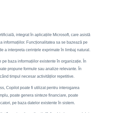
ficială, integrat în aplicațiile Microsoft, care asistă
area informațiilor. Funcționalitatea sa se bazează pe
de a interpreta cerințele exprimate în limbaj natural.
pe baza informațiilor existente în organizație. În
poate propune formule sau analize relevante. În
ând timpul necesar activităților repetitive.
ss, Copilot poate fi utilizat pentru interogarea
emplu, poate genera sinteze financiare, poate
dicatori, pe baza datelor existente în sistem.