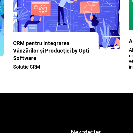
AI Sales by Opti Software
AI Sales este o arhitectura hibrida
S
care transforma sistemele ERP
vechi (legacy) in motoare de vanzari
To
inteligente.
u
Newsletter