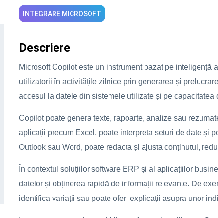
INTEGRARE MICROSOFT
Descriere
Microsoft Copilot este un instrument bazat pe inteligență arti
utilizatorii în activitățile zilnice prin generarea și prelucr
accesul la datele din sistemele utilizate și pe capacitatea 
Copilot poate genera texte, rapoarte, analize sau rezumate 
aplicații precum Excel, poate interpreta seturi de date și 
Outlook sau Word, poate redacta și ajusta conținutul, reduc
În contextul soluțiilor software ERP și al aplicațiilor busine
datelor și obținerea rapidă de informații relevante. De ex
identifica variații sau poate oferi explicații asupra unor in