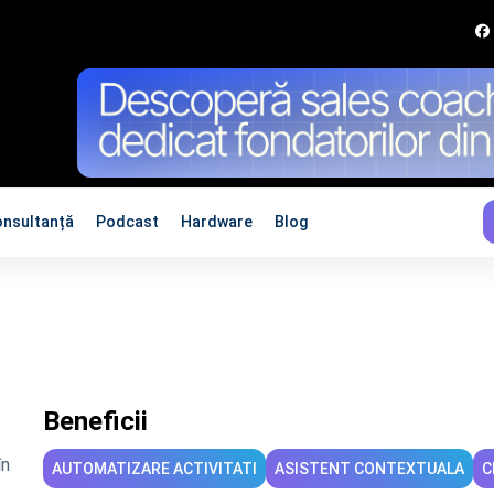
onsultanță
Podcast
Hardware
Blog
 în firmele românești, prin adoptarea de soluții software
Beneficii
în
AUTOMATIZARE ACTIVITATI
ASISTENT CONTEXTUALA
C