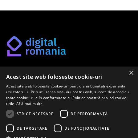
×
Găsește-ți metoda potrivită de digitalizare pe platforma
Acest site web folosește cookie-uri
noastră.
Acest site web folosește cookie-uri pentru a îmbunătăți experiența
utilizatorului. Prin utilizarea site-ului nostru web, sunteți de acord cu
toate cookie-urile în conformitate cu Politica noastră privind cookie-
urile.
Află mai multe
Newsletter
STRICT NECESARE
DE PERFORMANȚĂ
Înregistrează-te pentru a afla primul despre cele mai noi
DE TARGETARE
DE FUNCŢIONALITATE
metode de digitalizare pe piața internă.