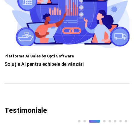
Arhitectura AI Hibridă by Opti Software
Soluții AI pe domenii
Testimoniale