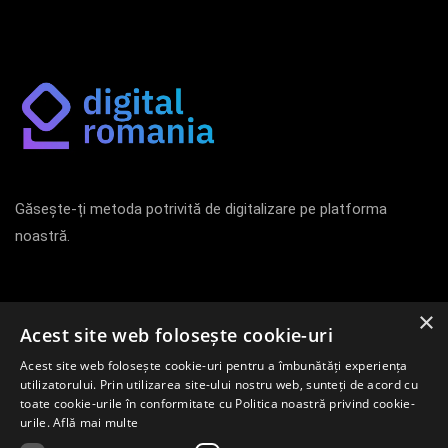
Găsește-ți metoda potrivită de digitalizare pe platforma
noastră.
Newsletter
×
Acest site web folosește cookie-uri
Acest site web folosește cookie-uri pentru a îmbunătăți experiența
Înregistrează-te pentru a afla primul despre cele mai noi
utilizatorului. Prin utilizarea site-ului nostru web, sunteți de acord cu
metode de digitalizare pe piața internă.
toate cookie-urile în conformitate cu Politica noastră privind cookie-
urile.
Află mai multe