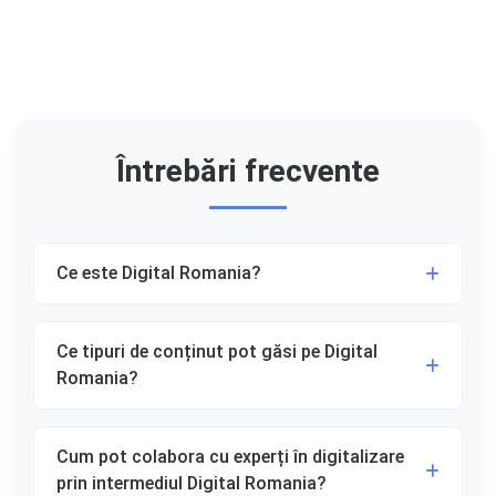
Întrebări frecvente
Ce este Digital Romania?
Digital Romania este o platformă dedicată
promovării transformării digitale în România,
Ce tipuri de conținut pot găsi pe Digital
oferind resurse, articole și ghiduri pentru
Romania?
companii și instituții care doresc să adopte soluții
Pe platforma noastră găsiți articole despre
tehnologice moderne.
automatizarea proceselor de business,
Cum pot colabora cu experți în digitalizare
inteligență artificială, realitate extinsă (XR),
prin intermediul Digital Romania?