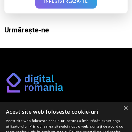
ÎNREGISTREAZĂ-TE
Urmărește-ne
×
Găsește-ți metoda potrivită de digitalizare pe platforma
Acest site web folosește cookie-uri
noastră.
Acest site web folosește cookie-uri pentru a îmbunătăți experiența
utilizatorului. Prin utilizarea site-ului nostru web, sunteți de acord cu
toate cookie-urile în conformitate cu Politica noastră privind cookie-