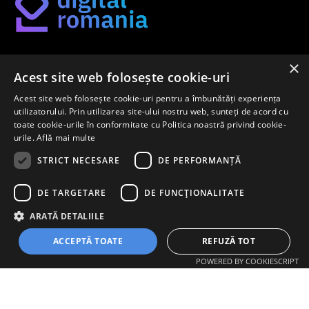
×
Găsește-ți metoda potrivită de digitalizare pe platforma
Acest site web folosește cookie-uri
noastră.
Acest site web folosește cookie-uri pentru a îmbunătăți experiența
utilizatorului. Prin utilizarea site-ului nostru web, sunteți de acord cu
toate cookie-urile în conformitate cu Politica noastră privind cookie-
urile.
Află mai multe
Newsletter
STRICT NECESARE
DE PERFORMANȚĂ
Înregistrează-te pentru a afla primul despre cele mai noi
DE TARGETARE
DE FUNCŢIONALITATE
metode de digitalizare pe piața internă.
ARATĂ DETALIILE
ACCEPTĂ TOATE
REFUZĂ TOT
ÎNREGISTREAZĂ-TE
POWERED BY COOKIESCRIPT
Copyright ©
2026 All rights reserved | Digital Romania