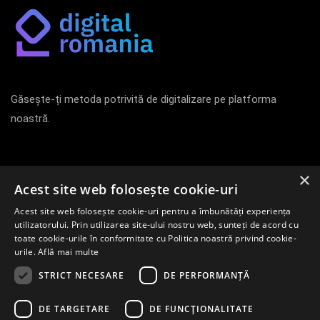
Găsește-ți metoda potrivită de digitalizare pe platforma
noastră.
Newsletter
×
Acest site web folosește cookie-uri
Acest site web folosește cookie-uri pentru a îmbunătăți experiența
Înregistrează-te pentru a afla primul despre cele mai noi
utilizatorului. Prin utilizarea site-ului nostru web, sunteți de acord cu
metode de digitalizare pe piața internă.
toate cookie-urile în conformitate cu Politica noastră privind cookie-
urile.
Află mai multe
ÎNREGISTREAZĂ-TE
STRICT NECESARE
DE PERFORMANȚĂ
DE TARGETARE
DE FUNCŢIONALITATE