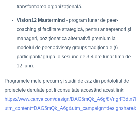
transformarea organizațională.
Vision12 Mastermind
- program lunar de peer-
coaching și facilitare strategică, pentru antreprenori și
manageri, poziționat ca alternativă premium la
modelul de peer advisory groups tradiționale (6
participanți/ grupă, o sesiune de 3-4 ore lunar timp de
12 luni).
Programele mele precum și studii de caz din portofoliul de
proiectele derulate pot fi consultate accesând acest link:
https://www.canva.com/design/DAG5mQk_A6g/8VngrF3dtn7
utm_content=DAG5mQk_A6g&utm_campaign=designshare&u