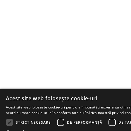
Acest site web folosește cookie-uri
Acest site web folosește cookie-uri pentru a îmbunătăți experiența utilizato
acord cu toate cookie-urile în conformitate cu Politica noastră privind coo
STRICT NECESARE
DE PERFORMANȚĂ
DE TA