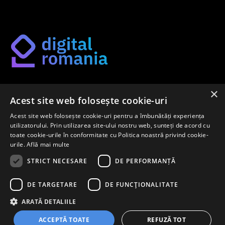
×
Găsește-ți metoda potrivită de digitalizare pe platforma
Acest site web folosește cookie-uri
noastră.
Acest site web folosește cookie-uri pentru a îmbunătăți experiența
utilizatorului. Prin utilizarea site-ului nostru web, sunteți de acord cu
toate cookie-urile în conformitate cu Politica noastră privind cookie-
urile.
Află mai multe
Newsletter
STRICT NECESARE
DE PERFORMANȚĂ
Înregistrează-te pentru a afla primul despre cele mai noi
DE TARGETARE
DE FUNCŢIONALITATE
metode de digitalizare pe piața internă.
ARATĂ DETALIILE
ACCEPTĂ TOATE
REFUZĂ TOT
ÎNREGISTREAZĂ-TE